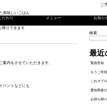
ご
た美味しいごはん
こだわり
メニュー
お知ら
ち帰りできます
検索
最近
ご案内をさせていただきます。
緊急告知
もうご存
これぞプ
イベントなどにも
愛知県産
お持ち帰