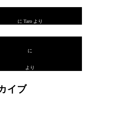
プレオープン！
に
Taro
より
プレオープン！
に
unami
より
カイブ